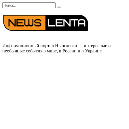
Перейти
Search
к
for:
содержанию
Информационный портал Ньюслента — интересные и
необычные события в мире, в России и в Украине