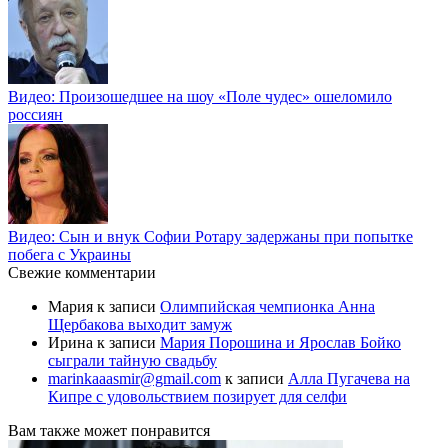
Видео: Произошедшее на шоу «Поле чудес» ошеломило
россиян
Видео: Сын и внук Софии Ротару задержаны при попытке
побега с Украины
Свежие комментарии
Мария
к записи
Олимпийская чемпионка Анна
Щербакова выходит замуж
Ирина
к записи
Мария Порошина и Ярослав Бойко
сыграли тайную свадьбу
marinkaaasmir@gmail.com
к записи
Алла Пугачева на
Кипре с удовольствием позирует для селфи
Вам также может понравится