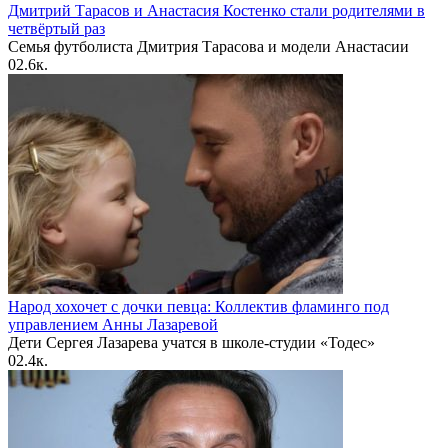
Дмитрий Тарасов и Анастасия Костенко стали родителями в
четвёртый раз
Семья футболиста Дмитрия Тарасова и модели Анастасии
0
2.6к.
Народ хохочет с дочки певца: Коллектив фламинго под
управлением Анны Лазаревой
Дети Сергея Лазарева учатся в школе-студии «Тодес»
0
2.4к.