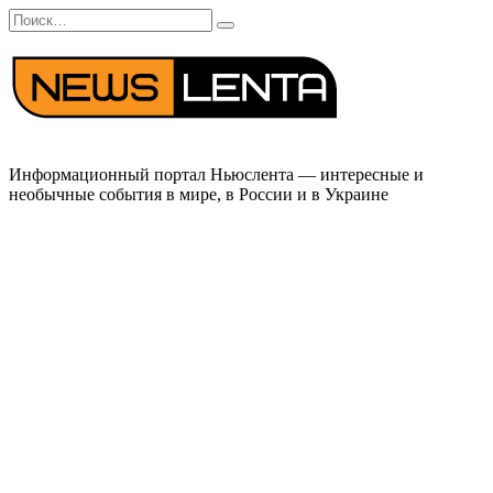
Перейти
Search
к
for:
содержанию
Информационный портал Ньюслента — интересные и
необычные события в мире, в России и в Украине