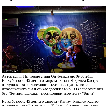
Автор
admin
На чтение
2 мин
Опубликовано
09.08.2011
На Кубе после 45-летнего запрета "Битлз" Фиделем Кастро
наступила эра "битломании". Куба проснулась после
летаргического сна и сейчас догоняет мир. В Гаване открылся
бар "Желтая подлодка", посвященная творчеству "Битлз".
На Кубе после 45-летнего запрета «Битлз» Фиделем Кастро
наступила эра «битломании». Куба как бы проснулась после