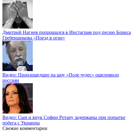
Дмитрий Нагиев попрощался в Инстаграм под песню Бориса
Гребенщикова «Поезд в огне»
Видео: Произошедшее на шоу «Поле чудес» ошеломило
россиян
Видео: Сын и внук Софии Ротару задержаны при попытке
побега с Украины
Свежие комментарии