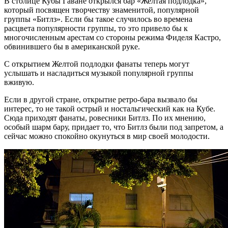
В столице Кубы Гаване открылся бар «Желтая подлодка»,
который посвящен творчеству знаменитой, популярной
группы «Битлз». Если бы такое случилось во времена
расцвета популярности группы, то это привело бы к
многочисленным арестам со стороны режима Фиделя Кастро,
обвинившего бы в американской руке.
С открытием Желтой подлодки фанаты теперь могут
услышать и насладиться музыкой популярной группы
вживую.
Если в другой стране, открытие ретро-бара вызвало бы
интерес, то не такой острый и ностальгический как на Кубе.
Сюда приходят фанаты, ровесники Битлз. По их мнению,
особый шарм бару, придает то, что Битлз были под запретом, а
сейчас можно спокойно окунуться в мир своей молодости.