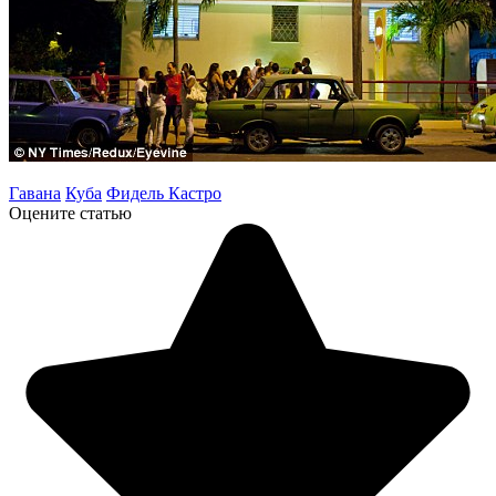
Гавана
Куба
Фидель Кастро
Оцените статью