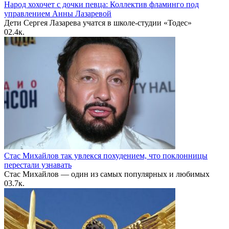
Народ хохочет с дочки певца: Коллектив фламинго под
управлением Анны Лазаревой
Дети Сергея Лазарева учатся в школе-студии «Тодес»
0
2.4к.
Стас Михайлов так увлекся похудением, что поклонницы
перестали узнавать
Стас Михайлов — один из самых популярных и любимых
0
3.7к.