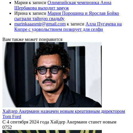
Мария
к записи
Олимпийская чемпионка Анна
Щербакова выходит замуж
Ирина
к записи
Мария Порошина и Ярослав Бойко
сыграли тайную свадьбу
marinkaaasmir@gmail.com
к записи
Алла Пугачева на
Кипре с удовольствием позирует для селфи
Вам также может понравится
Хайдер Акерманн назначен новым креативным директором
Tom Ford
С 4 сентября 2024 года Хайдер Акерманн станет новым
0
752