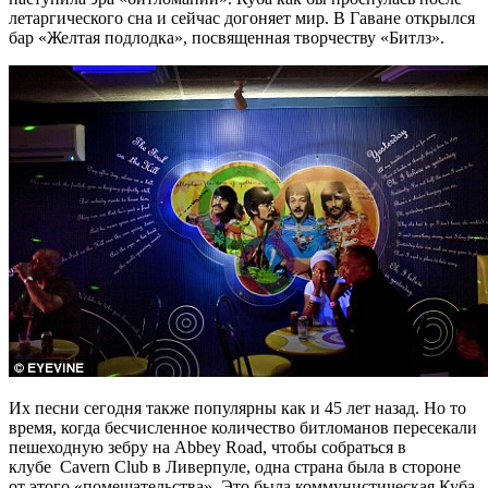
летаргического сна и сейчас догоняет мир. В Гаване открылся
бар «Желтая подлодка», посвященная творчеству «Битлз».
Их песни сегодня также популярны как и 45 лет назад. Но то
время, когда бесчисленное количество битломанов пересекали
пешеходную зебру на Abbey Road, чтобы собраться в
клубе Cavern Club в Ливерпуле, одна страна была в стороне
от этого «помешательства». Это была коммунистическая Куба,