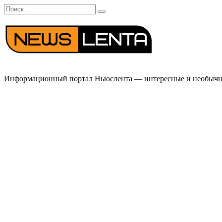
Перейти
Search
к
for:
содержанию
Информационный портал Ньюслента — интересные и необычные