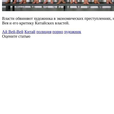
Власти обвиняют художника в экономических преступлениях, н
Вея и его критику Китайских властей.
Ай Вей-Вей
Китай
полиция
порно
художник
Оцените статью