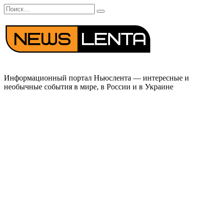
Перейти
Search
к
for:
содержанию
Информационный портал Ньюслента — интересные и
необычные события в мире, в России и в Украине