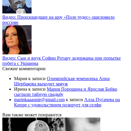
Видео: Произошедшее на шоу «Поле чудес» ошеломило
россиян
Видео: Сын и внук Софии Ротару задержаны при попытке
побега с Украины
Свежие комментарии
Мария
к записи
Олимпийская чемпионка Анна
Щербакова выходит замуж
Ирина
к записи
Мария Порошина и Ярослав Бойко
сыграли тайную свадьбу
marinkaaasmir@gmail.com
к записи
Алла Пугачева на
Кипре с удовольствием позирует для селфи
Вам также может понравится