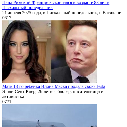
Папа Римский Франциск скончался в возрасте 88 лет в
Пасхальный понедельник
21 апреля 2025 года, в Пасхальный понедельник, в Ватикане
0
817
Мать 13-го ребенка Илона Маска продала свою Tesla
Эшли Сент-Клер, 26-летняя блогер, писательница и
активистка
0
771