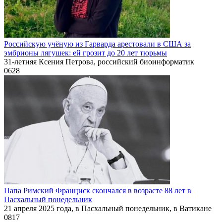
Российскую учёную из Гарварда арестовали в США за
эмбрионы лягушек: ей грозит до 20 лет тюрьмы
31-летняя Ксения Петрова, российский биоинформатик
0
628
Папа Римский Франциск скончался в возрасте 88 лет в
Пасхальный понедельник
21 апреля 2025 года, в Пасхальный понедельник, в Ватикане
0
817