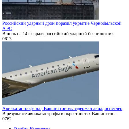
Российский ударный дрон поразил укрытие Чернобыльской
АЭС
В ночь на 14 февраля российский ударный беспилотник
0
613
Авиакатастрофа над Вашингтоном: задержан авиадиспетчер
В результате авиакатастрофы в окрестностях Вашингтона
0
762
О сайте Ньюслента