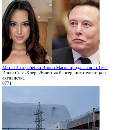
Мать 13-го ребенка Илона Маска продала свою Tesla
Эшли Сент-Клер, 26-летняя блогер, писательница и
активистка
0
771