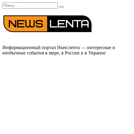
Перейти
Search
к
for:
содержанию
Информационный портал Ньюслента — интересные и
необычные события в мире, в России и в Украине