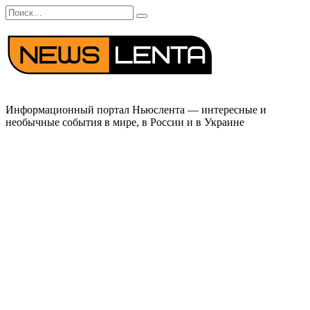
Перейти
Search
к
for:
содержанию
Информационный портал Ньюслента — интересные и
необычные события в мире, в России и в Украине