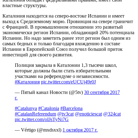
властные структуры.
Каталония находится на северо-востоке Испании и имеет
выход к Средиземному морю. Провинция на севере граничит
с Францией. В промышленном отношении это развитый
экономически регион Испании, обладающий 20% потенциала
Испании. Но надо заметить ранее этот регион был одним из
самых бедных и только благодаря вхождению в составе
Испании в Европейский Союз получил большой приток
инвестиций для своего развития.
Полиция закрыла в Каталонии 1,3 тысячи школ,
которые должны были стать избирательными
участками на референдуме о независимости.
#Каталония
pic.twitter.com/eUCUj49r0J
— Пятый канал Новости (@5tv)
30 сентября 2017
г.
#Catalunya
#Catalonia
#Barcelona
#CatalanReferendum
@tv3cat
@enoticiescat
@324cat
pic.twitter.com/oIJsTyNi7G
— Vértigo (@mxdsxxl)
1 октября 2017 г.