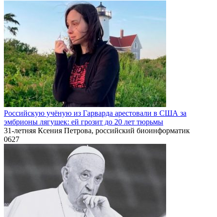
Российскую учёную из Гарварда арестовали в США за
эмбрионы лягушек: ей грозит до 20 лет тюрьмы
31-летняя Ксения Петрова, российский биоинформатик
0
627