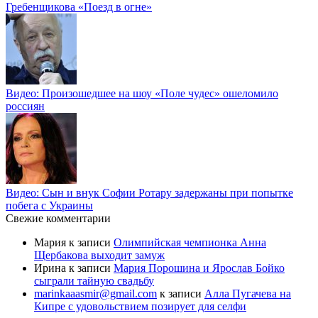
Гребенщикова «Поезд в огне»
Видео: Произошедшее на шоу «Поле чудес» ошеломило
россиян
Видео: Сын и внук Софии Ротару задержаны при попытке
побега с Украины
Свежие комментарии
Мария
к записи
Олимпийская чемпионка Анна
Щербакова выходит замуж
Ирина
к записи
Мария Порошина и Ярослав Бойко
сыграли тайную свадьбу
marinkaaasmir@gmail.com
к записи
Алла Пугачева на
Кипре с удовольствием позирует для селфи