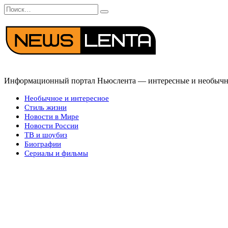
Перейти
Search
к
for:
содержанию
Информационный портал Ньюслента — интересные и необычные
Необычное и интересное
Стиль жизни
Новости в Мире
Новости России
ТВ и шоубиз
Биографии
Сериалы и фильмы