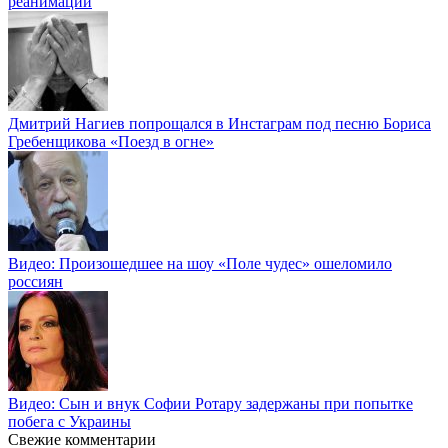
реанимации
Дмитрий Нагиев попрощался в Инстаграм под песню Бориса
Гребенщикова «Поезд в огне»
Видео: Произошедшее на шоу «Поле чудес» ошеломило
россиян
Видео: Сын и внук Софии Ротару задержаны при попытке
побега с Украины
Свежие комментарии