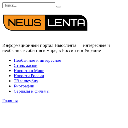
Перейти
Search
к
for:
содержанию
Информационный портал Ньюслента — интересные и
необычные события в мире, в России и в Украине
Необычное и интересное
Стиль жизни
Новости в Мире
Новости России
ТВ и шоубиз
Биографии
Сериалы и фильмы
Главная