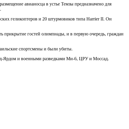
азмещение авианосца в устье Темзы предназначено для
.
их геликоптеров и 20 штурмовиков типа Harrier II. Он
ть прикрытие гостей олимпиады, и в первую очередь, граждан
аильские спортсмены и были убиты.
д-Ярдом и военными разведками Ми-6, ЦРУ и Моссад.