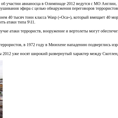
б участии авианосца в Олимпиаде 2012 ведутся с МО Англии, р
лушивания эфира с целью обнаружения переговоров террористов
м 40 тысяч тонн класса Wasp («Оса»), который вмещает 40 морск
ь атаки типа 9\11.
учае атаки террориств, вооружение и вертолеты могут обеспечи
ррористов, в 1972 году в Мюнхене нападению подверглись изр
ы 2012 уже носят широкий развернутый характер между Скотлен