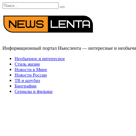
Перейти
Search
к
for:
содержанию
Информационный портал Ньюслента — интересные и необычные
Необычное и интересное
Стиль жизни
Новости в Мире
Новости России
ТВ и шоубиз
Биографии
Сериалы и фильмы