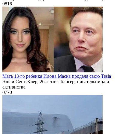
0
816
Мать 13-го ребенка Илона Маска продала свою Tesla
Эшли Сент-Клер, 26-летняя блогер, писательница и
активистка
0
770