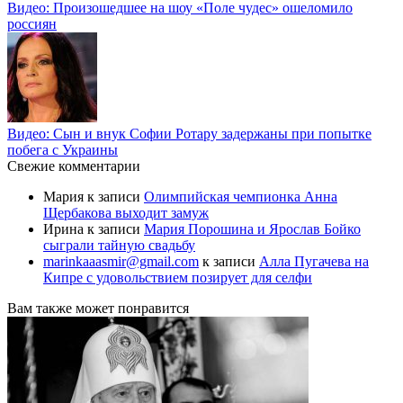
Видео: Произошедшее на шоу «Поле чудес» ошеломило
россиян
Видео: Сын и внук Софии Ротару задержаны при попытке
побега с Украины
Свежие комментарии
Мария
к записи
Олимпийская чемпионка Анна
Щербакова выходит замуж
Ирина
к записи
Мария Порошина и Ярослав Бойко
сыграли тайную свадьбу
marinkaaasmir@gmail.com
к записи
Алла Пугачева на
Кипре с удовольствием позирует для селфи
Вам также может понравится