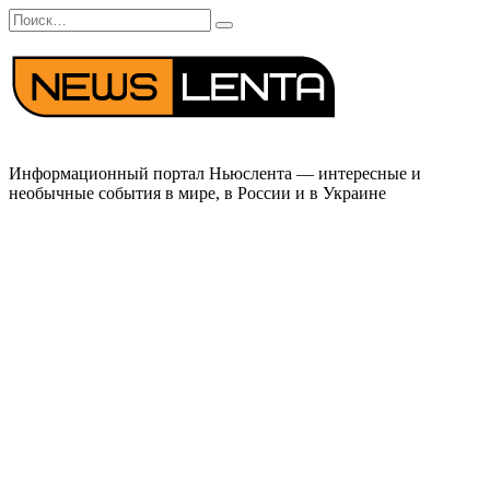
Перейти
Search
к
for:
содержанию
Информационный портал Ньюслента — интересные и
необычные события в мире, в России и в Украине