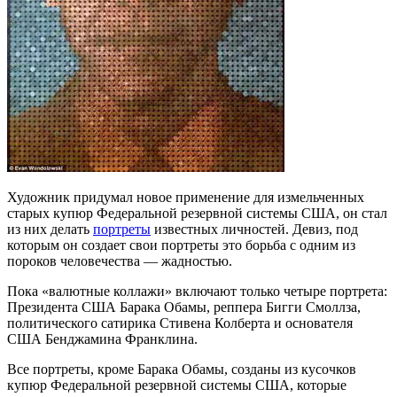
Художник придумал новое применение для измельченных
старых купюр Федеральной резервной системы США, он стал
из них делать
портреты
известных личностей. Девиз, под
которым он создает свои портреты это борьба с одним из
пороков человечества — жадностью.
Пока «валютные коллажи» включают только четыре портрета:
Президента США Барака Обамы, реппера Бигги Смоллза,
политического сатирика Стивена Колберта и основателя
США Бенджамина Франклина.
Все портреты, кроме Барака Обамы, созданы из кусочков
купюр Федеральной резервной системы США, которые