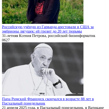
Российскую учёную из Гарварда арестовали в США за
эмбрионы лягушек: ей грозит до 20 лет тюрьмы
31-летняя Ксения Петрова, российский биоинформатик
0
627
Папа Римский Франциск скончался в возрасте 88 лет в
Пасхальный понедельник
21 апреля 2025 года, в Пасхальный понедельник, в Ватикане