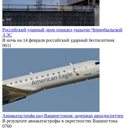
Российский ударный дрон поразил укрытие Чернобыльской
АЭС
В ночь на 14 февраля российский ударный беспилотник
0
611
Авиакатастрофа над Вашингтоном: задержан авиадиспетчер
В результате авиакатастрофы в окрестностях Вашингтона
0
760