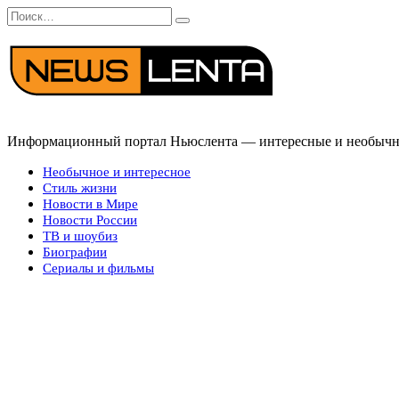
Перейти
Search
к
for:
содержанию
Информационный портал Ньюслента — интересные и необычные
Необычное и интересное
Стиль жизни
Новости в Мире
Новости России
ТВ и шоубиз
Биографии
Сериалы и фильмы