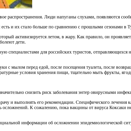
вое распространения. Люди напуганы слухами, появляются сообщ
ия есть и их стало больше по сравнению с прошлыми сезонами в
который активизируется летом, в жару. Как правило, он проявля
болеют дети.
нную специалистами для российских туристов, отправляющихся н
ки с мылом перед едой, после посещения туалета, после возвра
ратурные условия хранения пищи, тщательно мыть фрукты, ягод
начительно снизить риск заболевания энтер овирусными инфек
врачу и выполнять его рекомендации. Специфического лечения к
ь осложнений. К сожалению, пока вакцины от вируса Коксаки нет
ициальной информации об осложнении эпидемиологической ситу