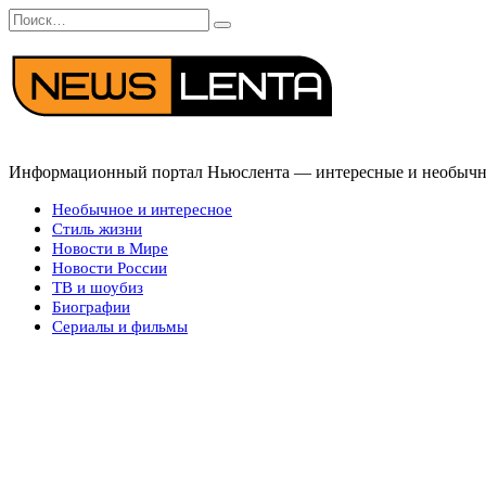
Перейти
Search
к
for:
содержанию
Информационный портал Ньюслента — интересные и необычные
Необычное и интересное
Стиль жизни
Новости в Мире
Новости России
ТВ и шоубиз
Биографии
Сериалы и фильмы