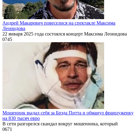
Андрей Макаревич повеселися на спектакле Максима
Леонидова
22 января 2025 года состоялся концерт Максима Леонидова
0
745
Мошенник выдал себя за Брэда Питта и обманул француженку
на 830 тысяч евро
В сети разгорелся скандал вокруг мошенника, который
0
671