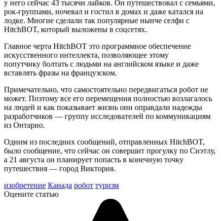
у него сейчас 43 тысячи лайков. Он путешествовал с семьями,
рок-группами, ночевал и гостил в домах и даже катался на
лодке. Многие сделали так популярные нынче селфи с
HitchBOT, который выложены в соцсетях.
Главное черта HitchBOT это программное обеспечение
искусственного интеллекта, позволяющее этому
попутчику болтать с людьми на английском языке и даже
вставлять фразы на французском.
Примечательно, что самостоятельно передвигаться робот не
может. Поэтому все его перемещения полностью возлагалось
на людей и как показывает жизнь они оправдали надежды
разработчиков — группу исследователей по коммуникациям
из Онтарио.
Одним из последних сообщений, отправленных HitchBOT,
было сообщение, что сейчас он совершит прогулку по Сиэтлу,
а 21 августа он планирует попасть в конечную точку
путешествия — город Виктория.
изобретение
Канада
робот
туризм
Оцените статью