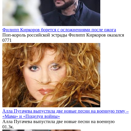
Филипп Киркоров борется с осложнениями после ожога
Поп-король российской эстрады Филипп Киркоров оказался
0
771
Алла Пугачева выпустила две новые песни на военную тему –
«Мама» и «Поцелуи войны»
Алла Пугачева выпустила две новые песни на военную
0
1.3к.