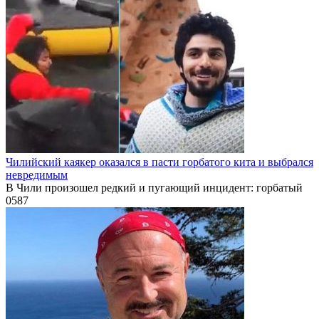
Чилийский каякер оказался в пасти горбатого кита и выбрался
невредимым
В Чили произошел редкий и пугающий инцидент: горбатый
0
587