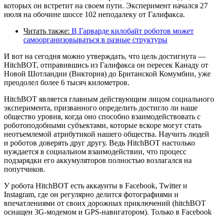
которых он встретит на своем пути. Эксперимент начался 27
июля на обочине шоссе 102 неподалеку от Галифакса.
Читать также:
В Гарварде килобайт роботов может
самоорганизовываться в разные структуры
И вот на сегодня можно утверждать, что цель достигнута —
HitchBOT, отправившись из Галифакса он пересек Канаду от
Новой Шотландии (Виктория) до Британской Комумбии, уже
преодолел более 6 тысяч километров.
HitchBOT является главным действующим лицом социального
эксперимента, призванного определить достигло ли наше
общество уровня, когда оно способно взаимодействовать с
роботоподобными субъектами, которые вскоре могут стать
неотъемлемой атрибутикой нашего общества. Научить людей
и роботов доверять друг другу. Ведь HitchBOT настолько
нуждается в социальном взаимодействии, что процесс
подзарядки его аккумуляторов полностью возлагался на
попутчиков.
У робота HitchBOT есть аккаунты в Facebook, Twitter и
Instagram, где он регулярно делится фотографиями и
впечатлениями от своих дорожных приключений (hitchBOT
оснащен 3G-модемом и GPS-навигатором). Только в Facebook