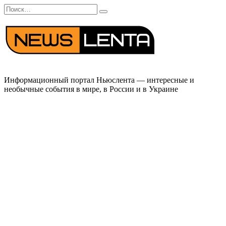
Перейти
Search
к
for:
содержанию
Информационный портал Ньюслента — интересные и
необычные события в мире, в России и в Украине