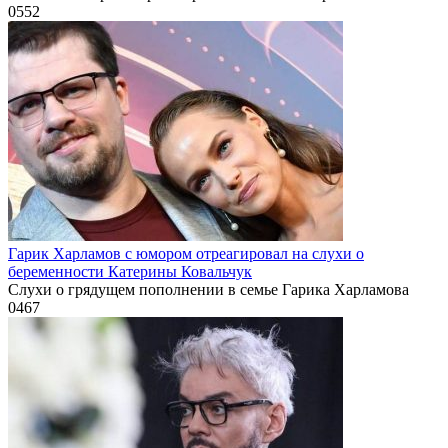
0
552
Гарик Харламов с юмором отреагировал на слухи о
беременности Катерины Ковальчук
Слухи о грядущем пополнении в семье Гарика Харламова
0
467