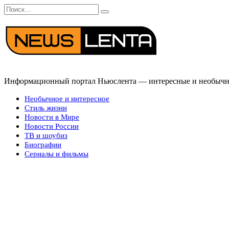
Перейти
Search
к
for:
содержанию
Информационный портал Ньюслента — интересные и необычные
Необычное и интересное
Стиль жизни
Новости в Мире
Новости России
ТВ и шоубиз
Биографии
Сериалы и фильмы