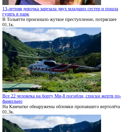
13-летняя девочка зарезала двух младших сестер и пошла
гулять в парк
В Тольятти произошло жуткое преступление, потрясшее
0
1.1к.
Все 22 человека на борту Ми-8 погибли, списки жертв по-
фамильно
На Камчатке обнаружены обломки пропавшего вертолёта
0
1.3к.