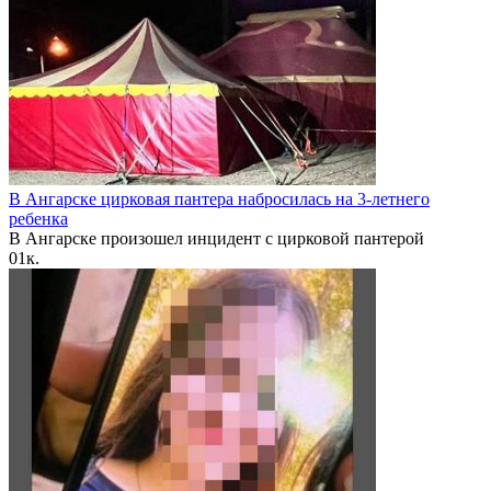
В Ангарске цирковая пантера набросилась на 3-летнего
ребенка
В Ангарске произошел инцидент с цирковой пантерой
0
1к.