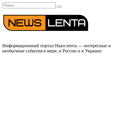
Перейти
Search
к
for:
содержанию
Информационный портал Ньюслента — интересные и
необычные события в мире, в России и в Украине