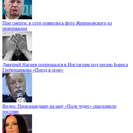
При смерти: в сети появились фото Жириновского из
реанимации
Дмитрий Нагиев попрощался в Инстаграм под песню Бориса
Гребенщикова «Поезд в огне»
Видео: Произошедшее на шоу «Поле чудес» ошеломило
россиян