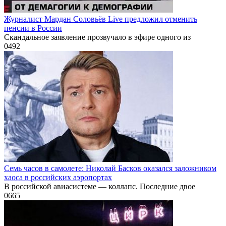
Журналист Мардан Соловьёв Live предложил отменить
пенсии в России
Скандальное заявление прозвучало в эфире одного из
0
492
Семь часов в самолете: Николай Басков оказался заложником
хаоса в российских аэропортах
В российской авиасистеме — коллапс. Последние двое
0
665