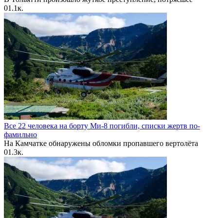
0
1.1к.
Все 22 человека на борту Ми-8 погибли, списки жертв по-
фамильно
На Камчатке обнаружены обломки пропавшего вертолёта
0
1.3к.