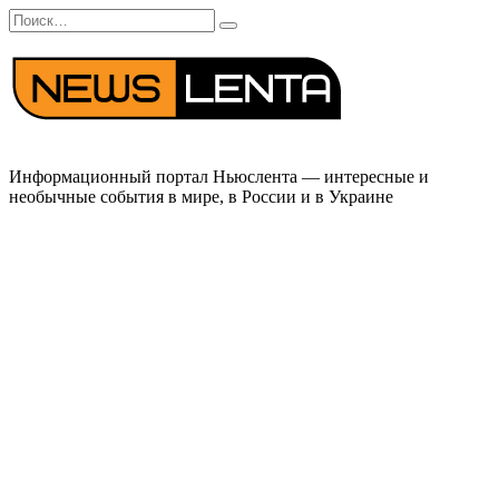
Перейти
Search
к
for:
содержанию
Информационный портал Ньюслента — интересные и
необычные события в мире, в России и в Украине