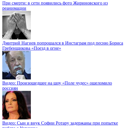
При смерти: в сети появились фото Жириновского из
реанимации
Дмитрий Нагиев попрощался в Инстаграм под песню Бориса
Гребенщикова «Поезд в огне»
Видео: Произошедшее на шоу «Поле чудес» ошеломило
россиян
Видео: Сын и внук Софии Ротару задержаны при попытке