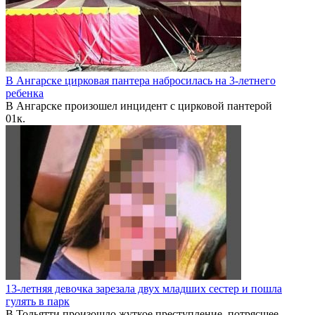
В Ангарске цирковая пантера набросилась на 3-летнего
ребенка
В Ангарске произошел инцидент с цирковой пантерой
0
1к.
13-летняя девочка зарезала двух младших сестер и пошла
гулять в парк
В Тольятти произошло жуткое преступление, потрясшее