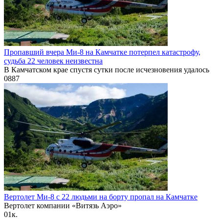
Пропавший вчера Ми-8 на Камчатке потерпел катастрофу,
судьба 22 человек неизвестна
В Камчатском крае спустя сутки после исчезновения удалось
0
887
Вертолет Ми-8 с 22 людьми на борту пропал на Камчатке
Вертолет компании «Витязь Аэро»
0
1к.