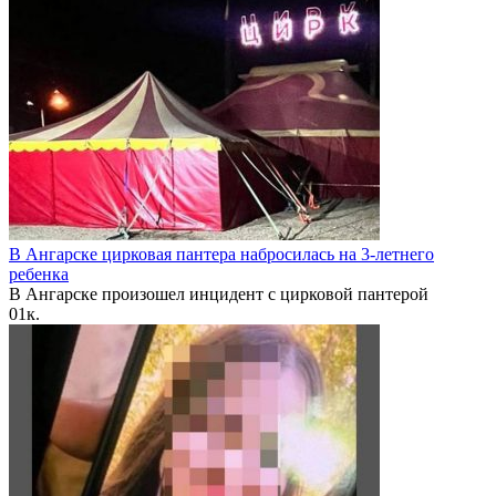
В Ангарске цирковая пантера набросилась на 3-летнего
ребенка
В Ангарске произошел инцидент с цирковой пантерой
0
1к.