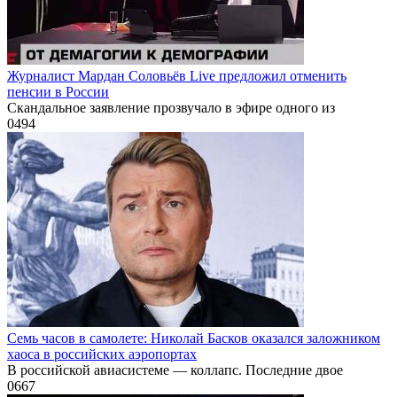
Журналист Мардан Соловьёв Live предложил отменить
пенсии в России
Скандальное заявление прозвучало в эфире одного из
0
494
Семь часов в самолете: Николай Басков оказался заложником
хаоса в российских аэропортах
В российской авиасистеме — коллапс. Последние двое
0
667