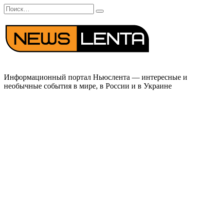
Перейти
Search
к
for:
содержанию
Информационный портал Ньюслента — интересные и
необычные события в мире, в России и в Украине