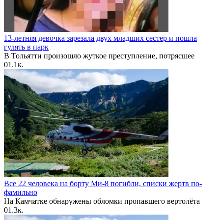
13-летняя девочка зарезала двух младших сестер и пошла
гулять в парк
В Тольятти произошло жуткое преступление, потрясшее
0
1.1к.
Все 22 человека на борту Ми-8 погибли, списки жертв по-
фамильно
На Камчатке обнаружены обломки пропавшего вертолёта
0
1.3к.