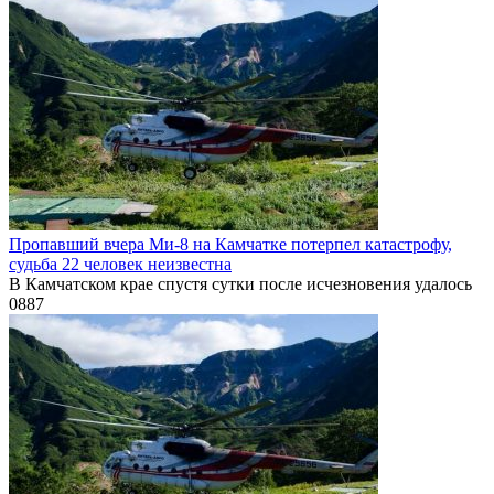
Пропавший вчера Ми-8 на Камчатке потерпел катастрофу,
судьба 22 человек неизвестна
В Камчатском крае спустя сутки после исчезновения удалось
0
887