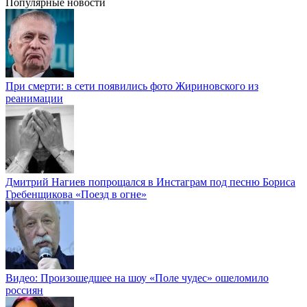
Популярные новости
При смерти: в сети появились фото Жириновского из
реанимации
Дмитрий Нагиев попрощался в Инстаграм под песню Бориса
Гребенщикова «Поезд в огне»
Видео: Произошедшее на шоу «Поле чудес» ошеломило
россиян