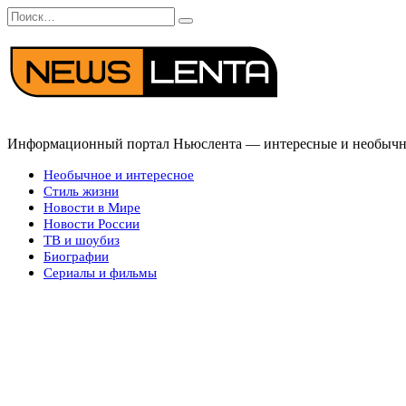
Перейти
Search
к
for:
содержанию
Информационный портал Ньюслента — интересные и необычные
Необычное и интересное
Стиль жизни
Новости в Мире
Новости России
ТВ и шоубиз
Биографии
Сериалы и фильмы