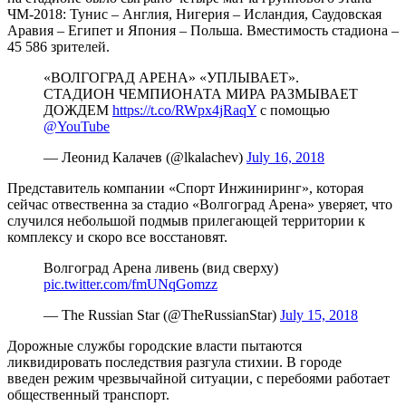
ЧМ-2018: Тунис – Англия, Нигерия – Исландия, Саудовская
Аравия – Египет и Япония – Польша. Вместимость стадиона –
45 586 зрителей.
«ВОЛГОГРАД АРЕНА» «УПЛЫВАЕТ».
СТАДИОН ЧЕМПИОНАТА МИРА РАЗМЫВАЕТ
ДОЖДЕМ
https://t.co/RWpx4jRaqY
с помощью
@YouTube
— Леонид Калачев (@lkalachev)
July 16, 2018
Представитель компании «Спорт Инжиниринг», которая
сейчас отвественна за стадио «Волгоград Арена» уверяет, что
случился небольшой подмыв прилегающей территории к
комплексу и скоро все восстановят.
Волгоград Арена ливень (вид сверху)
pic.twitter.com/fmUNqGomzz
— The Russian Star (@TheRussianStar)
July 15, 2018
Дорожные службы городские власти пытаются
ликвидировать последствия разгула стихии. В городе
введен режим чрезвычайной ситуации, с перебоями работает
общественный транспорт.