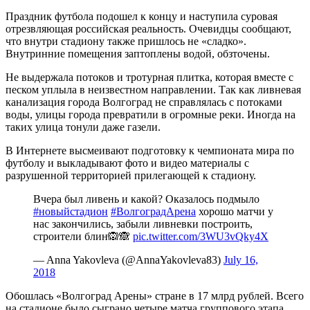
Праздник футбола подошел к концу и наступила суровая
отрезвляющая российская реальность. Очевидцы сообщают,
что внутри стадиону также пришлось не «сладко».
Внутринние помещения заптоплены водой, обзточены.
Не выдержала потоков и тротурная плитка, которая вместе с
песком уплыла в неизвестном направлении. Так как ливневая
канализация города Волгоград не справлялась с потоками
воды, улицы города превратили в огромные реки. Иногда на
таких улица тонули даже газели.
В Интернете высмеивают подготовку к чемпионата мира по
футболу и выкладывают фото и видео материалы с
разрушенной территорией прилегающей к стадиону.
Вчера был ливень и какой? Оказалось подмыло
#новыйстадион
#ВолгоградАрена
хорошо матчи у
нас закончились, забыли ливневки построить,
строители блин🙉🙈
pic.twitter.com/3WU3vQky4X
— Anna Yakovleva (@AnnaYakovleva83)
July 16,
2018
Обошлась «Волгоград Арены» стране в 17 млрд рублей. Всего
на стадионе было сыграно четыре матча группового этапа