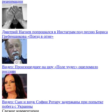
реанимации
Дмитрий Нагиев попрощался в Инстаграм под песню Бориса
Гребенщикова «Поезд в огне»
Видео: Произошедшее на шоу «Поле чудес» ошеломило
россиян
Видео: Сын и внук Софии Ротару задержаны при попытке
побега с Украины
Свежие комментарии