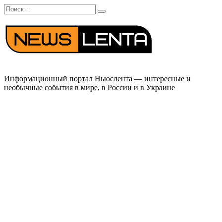
Перейти
Search
к
for:
содержанию
Информационный портал Ньюслента — интересные и
необычные события в мире, в России и в Украине