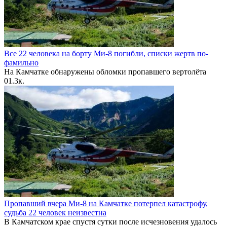
Все 22 человека на борту Ми-8 погибли, списки жертв по-
фамильно
На Камчатке обнаружены обломки пропавшего вертолёта
0
1.3к.
Пропавший вчера Ми-8 на Камчатке потерпел катастрофу,
судьба 22 человек неизвестна
В Камчатском крае спустя сутки после исчезновения удалось