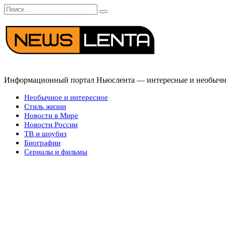
Перейти
Search
к
for:
содержанию
Информационный портал Ньюслента — интересные и необычные
Необычное и интересное
Стиль жизни
Новости в Мире
Новости России
ТВ и шоубиз
Биографии
Сериалы и фильмы