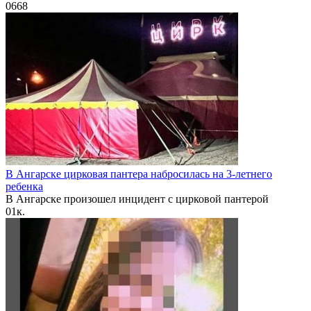
0
668
В Ангарске цирковая пантера набросилась на 3-летнего
ребенка
В Ангарске произошел инцидент с цирковой пантерой
0
1к.