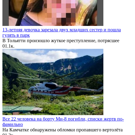
13-летняя девочка зарезала двух младших сестер и пошла
гулять в парк
В Тольятти произошло жуткое преступление, потрясшее
0
1.1к.
Все 22 человека на борту Ми-8 погибли, списки жертв по-
фамильно
На Камчатке обнаружены обломки пропавшего вертолёта