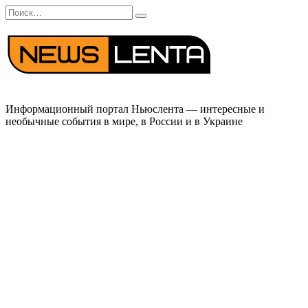
Перейти
Search
к
for:
содержанию
Информационный портал Ньюслента — интересные и
необычные события в мире, в России и в Украине