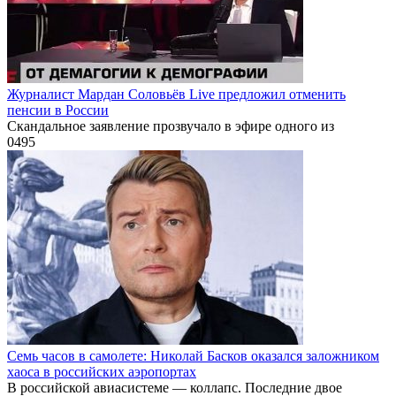
Журналист Мардан Соловьёв Live предложил отменить
пенсии в России
Скандальное заявление прозвучало в эфире одного из
0
495
Семь часов в самолете: Николай Басков оказался заложником
хаоса в российских аэропортах
В российской авиасистеме — коллапс. Последние двое