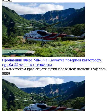
0
1.3к.
Пропавший вчера Ми-8 на Камчатке потерпел катастрофу,
судьба 22 человек неизвестна
В Камчатском крае спустя сутки после исчезновения удалось
0
889