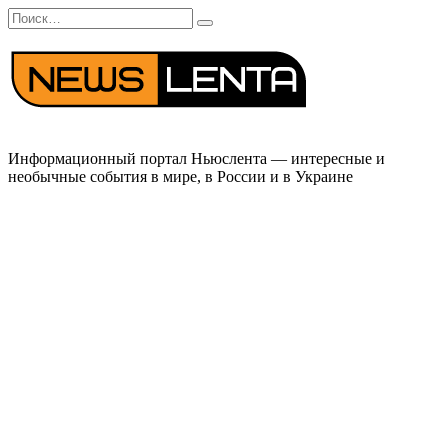
Перейти
Search
к
for:
содержанию
Информационный портал Ньюслента — интересные и
необычные события в мире, в России и в Украине