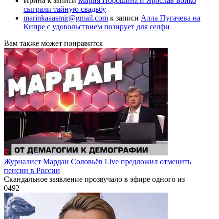
Ирина
к записи
Мария Порошина и Ярослав Бойко
сыграли тайную свадьбу
marinkaaasmir@gmail.com
к записи
Алла Пугачева на
Кипре с удовольствием позирует для селфи
Вам также может понравится
Журналист Мардан Соловьёв Live предложил отменить
пенсии в России
Скандальное заявление прозвучало в эфире одного из
0
492