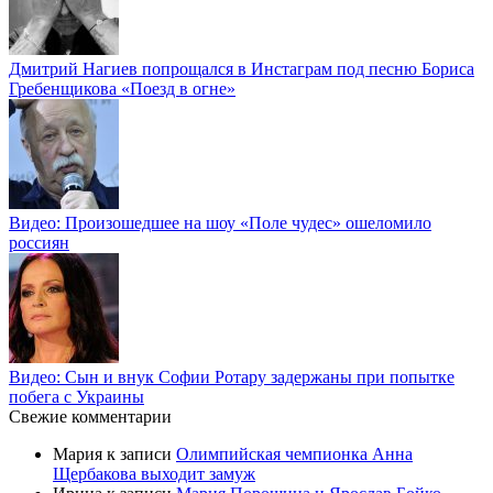
Дмитрий Нагиев попрощался в Инстаграм под песню Бориса
Гребенщикова «Поезд в огне»
Видео: Произошедшее на шоу «Поле чудес» ошеломило
россиян
Видео: Сын и внук Софии Ротару задержаны при попытке
побега с Украины
Свежие комментарии
Мария
к записи
Олимпийская чемпионка Анна
Щербакова выходит замуж