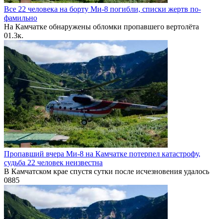
Все 22 человека на борту Ми-8 погибли, списки жертв по-
фамильно
На Камчатке обнаружены обломки пропавшего вертолёта
0
1.3к.
Пропавший вчера Ми-8 на Камчатке потерпел катастрофу,
судьба 22 человек неизвестна
В Камчатском крае спустя сутки после исчезновения удалось
0
885