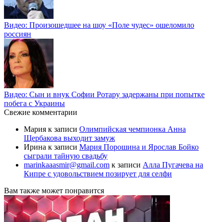
Видео: Произошедшее на шоу «Поле чудес» ошеломило
россиян
Видео: Сын и внук Софии Ротару задержаны при попытке
побега с Украины
Свежие комментарии
Мария
к записи
Олимпийская чемпионка Анна
Щербакова выходит замуж
Ирина
к записи
Мария Порошина и Ярослав Бойко
сыграли тайную свадьбу
marinkaaasmir@gmail.com
к записи
Алла Пугачева на
Кипре с удовольствием позирует для селфи
Вам также может понравится