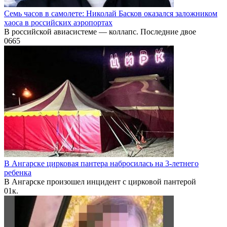
Семь часов в самолете: Николай Басков оказался заложником
хаоса в российских аэропортах
В российской авиасистеме — коллапс. Последние двое
0
665
В Ангарске цирковая пантера набросилась на 3-летнего
ребенка
В Ангарске произошел инцидент с цирковой пантерой
0
1к.