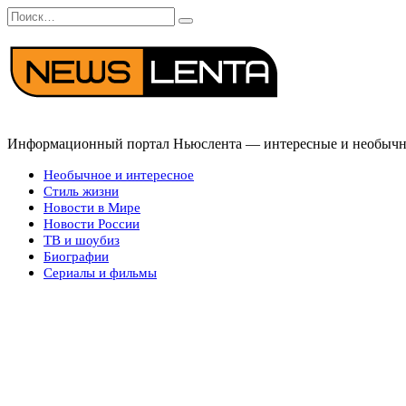
Перейти
Search
к
for:
содержанию
Информационный портал Ньюслента — интересные и необычные
Необычное и интересное
Стиль жизни
Новости в Мире
Новости России
ТВ и шоубиз
Биографии
Сериалы и фильмы