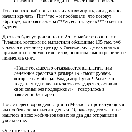
стрелять», – говорит один из участников протеста.
Генерал, который попытался их утихомирить, они дружно
начали кричать «Пи***ас!» и пообещали, что позовут
«братву», которая всех «раз***ет, если такую х***ю мутить
будете».
До этого бунт устроили почти 2 тыс. мобилизованных из
Чувашии, которым не выплатили обещанные 195 тыс. руб.
Сначала к учебному центру в Ульяновске, где находились
призывники стянули силовиков, но потом власти решили не
применять силу.
«Наше государство отказывается выплатить нам
денежные средства в размере 195 тысяч рублей,
которые нам обещал Владимир Путин! Ради чего
тогда нам идти воевать за это государство, оставив
свои семьи без поддержки?!» – говорилось в
заявлении бунтарей.
После переговоров делегации из Москвы с протестующими
им пообещали выплатить деньги. Однако средств так и не
нашлось и всех мобилизованных на два дня отправили в
увольнение.
Оцените статью