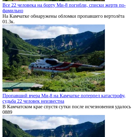
Все 22 человека на борту Ми-8 погибли, списки жертв по-
фамильно
На Камчатке обнаружены обломки пропавшего вертолёта
0
1.3к.
Пропавший вчера Ми-8 на Камчатке потерпел катастрофу,
судьба 22 человек неизвестна
В Камчатском крае спустя сутки после исчезновения удалось
0
889