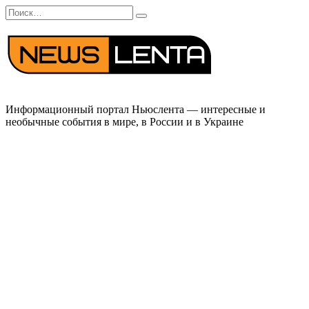
Перейти
Search
к
for:
содержанию
Информационный портал Ньюслента — интересные и
необычные события в мире, в России и в Украине