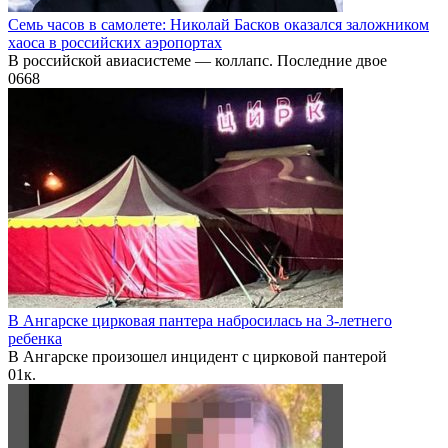
Семь часов в самолете: Николай Басков оказался заложником
хаоса в российских аэропортах
В российской авиасистеме — коллапс. Последние двое
0
668
В Ангарске цирковая пантера набросилась на 3-летнего
ребенка
В Ангарске произошел инцидент с цирковой пантерой
0
1к.