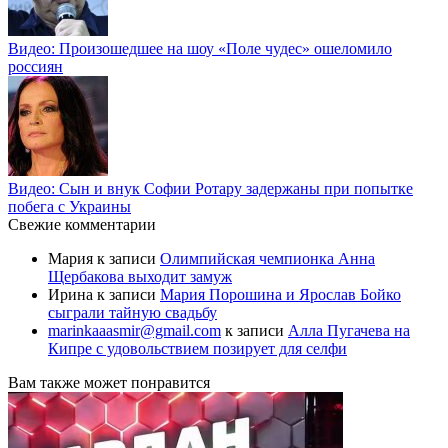
Видео: Произошедшее на шоу «Поле чудес» ошеломило
россиян
Видео: Сын и внук Софии Ротару задержаны при попытке
побега с Украины
Свежие комментарии
Мария
к записи
Олимпийская чемпионка Анна
Щербакова выходит замуж
Ирина
к записи
Мария Порошина и Ярослав Бойко
сыграли тайную свадьбу
marinkaaasmir@gmail.com
к записи
Алла Пугачева на
Кипре с удовольствием позирует для селфи
Вам также может понравится