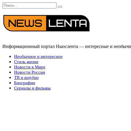
Перейти
Search
к
for:
содержанию
Информационный портал Ньюслента — интересные и необычные
Необычное и интересное
Стиль жизни
Новости в Мире
Новости России
ТВ и шоубиз
Биографии
Сериалы и фильмы