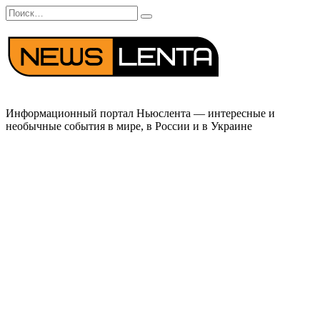
Перейти
Search
к
for:
содержанию
Информационный портал Ньюслента — интересные и
необычные события в мире, в России и в Украине