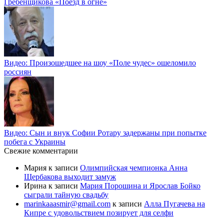
Гребенщикова «Поезд в огне»
Видео: Произошедшее на шоу «Поле чудес» ошеломило
россиян
Видео: Сын и внук Софии Ротару задержаны при попытке
побега с Украины
Свежие комментарии
Мария
к записи
Олимпийская чемпионка Анна
Щербакова выходит замуж
Ирина
к записи
Мария Порошина и Ярослав Бойко
сыграли тайную свадьбу
marinkaaasmir@gmail.com
к записи
Алла Пугачева на
Кипре с удовольствием позирует для селфи