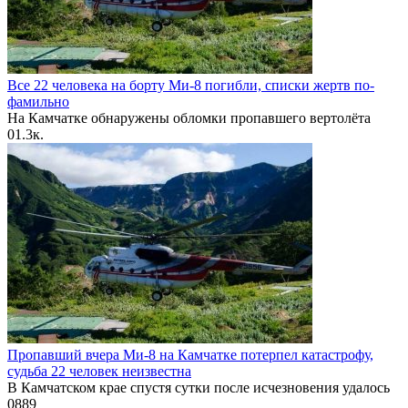
Все 22 человека на борту Ми-8 погибли, списки жертв по-
фамильно
На Камчатке обнаружены обломки пропавшего вертолёта
0
1.3к.
Пропавший вчера Ми-8 на Камчатке потерпел катастрофу,
судьба 22 человек неизвестна
В Камчатском крае спустя сутки после исчезновения удалось
0
889