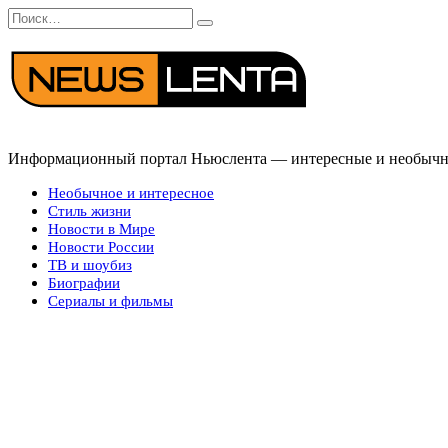
Перейти
Search
к
for:
содержанию
Информационный портал Ньюслента — интересные и необычные
Необычное и интересное
Стиль жизни
Новости в Мире
Новости России
ТВ и шоубиз
Биографии
Сериалы и фильмы