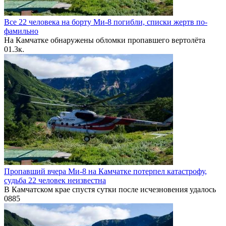
Все 22 человека на борту Ми-8 погибли, списки жертв по-
фамильно
На Камчатке обнаружены обломки пропавшего вертолёта
0
1.3к.
Пропавший вчера Ми-8 на Камчатке потерпел катастрофу,
судьба 22 человек неизвестна
В Камчатском крае спустя сутки после исчезновения удалось
0
885