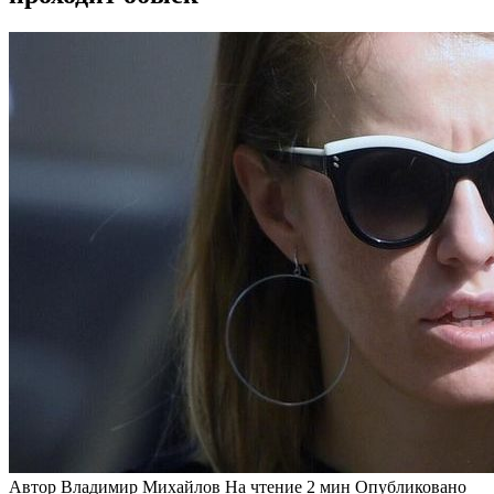
Автор
Владимир Михайлов
На чтение
2 мин
Опубликовано