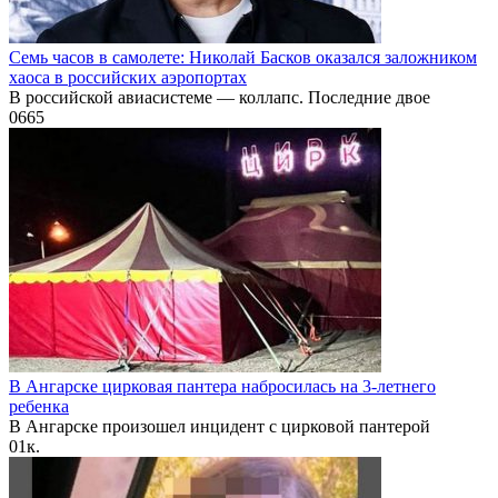
Семь часов в самолете: Николай Басков оказался заложником
хаоса в российских аэропортах
В российской авиасистеме — коллапс. Последние двое
0
665
В Ангарске цирковая пантера набросилась на 3-летнего
ребенка
В Ангарске произошел инцидент с цирковой пантерой
0
1к.