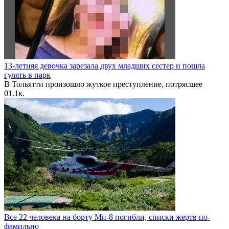
13-летняя девочка зарезала двух младших сестер и пошла
гулять в парк
В Тольятти произошло жуткое преступление, потрясшее
0
1.1к.
Все 22 человека на борту Ми-8 погибли, списки жертв по-
фамильно