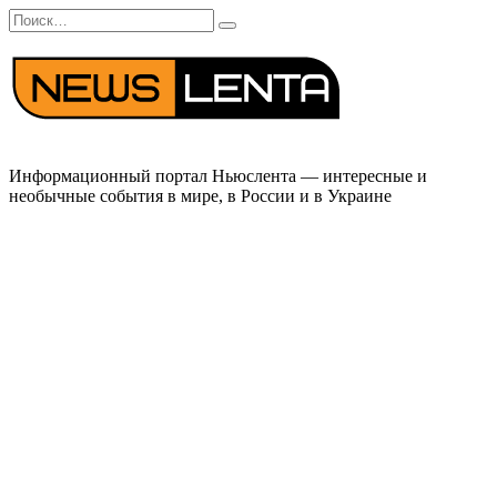
Перейти
Search
к
for:
содержанию
Информационный портал Ньюслента — интересные и
необычные события в мире, в России и в Украине