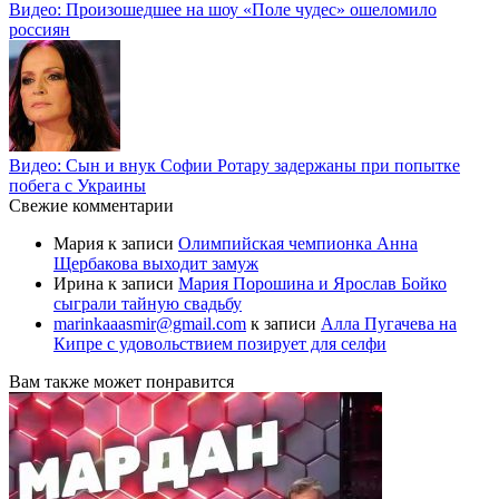
Видео: Произошедшее на шоу «Поле чудес» ошеломило
россиян
Видео: Сын и внук Софии Ротару задержаны при попытке
побега с Украины
Свежие комментарии
Мария
к записи
Олимпийская чемпионка Анна
Щербакова выходит замуж
Ирина
к записи
Мария Порошина и Ярослав Бойко
сыграли тайную свадьбу
marinkaaasmir@gmail.com
к записи
Алла Пугачева на
Кипре с удовольствием позирует для селфи
Вам также может понравится