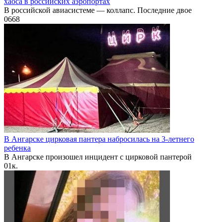
хаоса в российских аэропортах
В российской авиасистеме — коллапс. Последние двое
0
668
В Ангарске цирковая пантера набросилась на 3-летнего
ребенка
В Ангарске произошел инцидент с цирковой пантерой
0
1к.