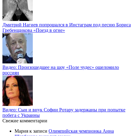
Дмитрий Нагиев попрощался в Инстаграм под песню Бориса
Гребенщикова «Поезд в огне»
Видео: Произошедшее на шоу «Поле чудес» ошеломило
россиян
Видео: Сын и внук Софии Ротару задержаны при попытке
побега с Украины
Свежие комментарии
Мария
к записи
Олимпийская чемпионка Анна