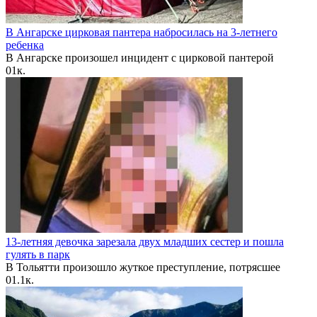
В Ангарске цирковая пантера набросилась на 3-летнего
ребенка
В Ангарске произошел инцидент с цирковой пантерой
0
1к.
13-летняя девочка зарезала двух младших сестер и пошла
гулять в парк
В Тольятти произошло жуткое преступление, потрясшее
0
1.1к.