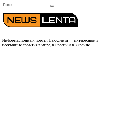
Перейти
Search
к
for:
содержанию
Информационный портал Ньюслента — интересные и
необычные события в мире, в России и в Украине