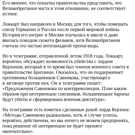
Его мнение, что попытка правительства представить, что
Великобритания чиста в этом отношении, не соответствует
истине.
Локкарт был направлен в Москву, для того, чтобы помешать
союзу Германии и России после первой мировой войны.
История его интриг в Москве изучалась в школе и даже
явилась поводом сюжета фильмов, хотя Великобритания
считала это частью антизападной пропаганды.
Но в телеграмме, отправленной летом 1918 года, Локкарт,
вероятно, обсуждает возможность убийства с лордом
Керзоном, который в то время был членом военного совета в
правительстве Британии. Оказалось, что он поддерживает
противника большевиков Савенкова, участвующего
в заговоре против них. Он в телеграмме пишет:
«Предложения Савинкова по контрреволюции. План каким
образом при интервенции союзников, большевицкие бароны
будут убиты и сформирована военная диктатура».
На телеграмме есть пометки сделанные рукой лорда Керзона:
«Методы Савинкова радикальны, хотя, в случае успеха,
вероятно, действенны, но мы ничего не можем предпринять,
пока решение об интервенции не будет принято
окончательно».