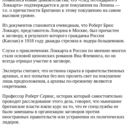
Локкарта» подтверждается в деле покушения на Ленина —
т.е. о причастности Британии к этому покушению на самом
высоком уровне.
Из документов становится очевидным, что Роберт Брюс
Локкарт, представитель Лондона в Москве, был причастен
к заговору, в результате которого гражданка России
(Каплан) в 1918 году дважды стреляла в лидера большевиков.
Слухи о приключениях Локкарта в России по мнению многих
стали основой шпионских романов Яна Флеминга, но он
всегда отрицал участие в заговоре.
Эксперты считают, что истинна скрыта в правительственных
архивах, и все попытки без них пролить свет на покушение
лишь предположения, а архивы по-прежнему являются
секретными.
Профессор Роберт Сервис, историк который самостоятельно
проводит расследование этого дела, говорит, что нынешние
британские власти взяли курс на то, что ее спецслужбы не
были замешаны в организации заговоров против
иностранных правительств или устранении их политических
лидеров.