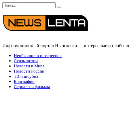
Перейти
Search
к
for:
содержанию
Информационный портал Ньюслента — интересные и необычные
Необычное и интересное
Стиль жизни
Новости в Мире
Новости России
ТВ и шоубиз
Биографии
Сериалы и фильмы