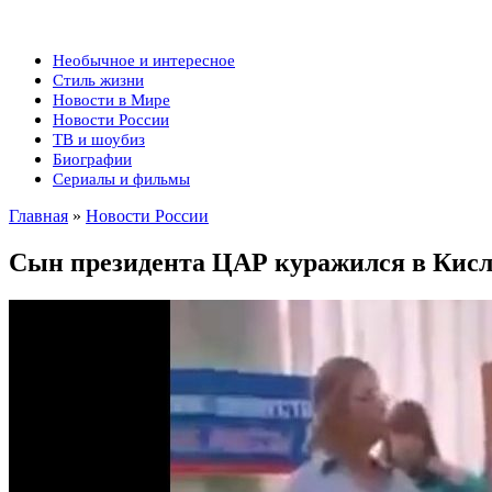
Необычное и интересное
Стиль жизни
Новости в Мире
Новости России
ТВ и шоубиз
Биографии
Сериалы и фильмы
Главная
»
Новости России
Сын президента ЦАР куражился в Кисло