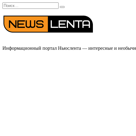
Перейти
Search
к
for:
содержанию
Информационный портал Ньюслента — интересные и необычные