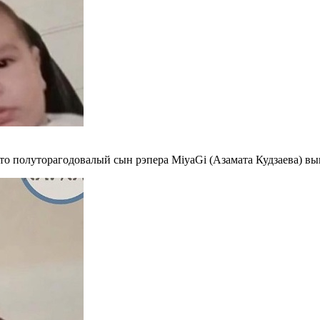
о полуторагодовалый сын рэпера MiyaGi (Азамата Кудзаева) вып