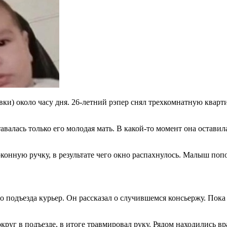
и) около часу дня. 26-летний рэпер снял трехкомнатную квартир
авалась только его молодая мать. В какой-то момент она остави
оконную ручку, в результате чего окно распахнулось. Малыш попо
одъезда курьер. Он рассказал о случившемся консьержу. Пока о
округ в подъезде, в итоге травмировал руку. Рядом находились в