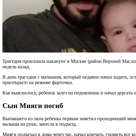
Трагедия произошла накануне в Москве (район Верхней Масловк
недель назад.
В день трагедии с малышом, который недавно начал ходить, ост
приоткрыто на режиме форточки.
Как выяснилось, ребенок залез на подоконник и начал дергать 
Сын Мияги погиб
Выпавшего из окна ребенка первым заметил проходивший мимо п
малыша на руки, занесла в подъезд.
Мияги подъехал к дома через час, начал кричать, громить все в