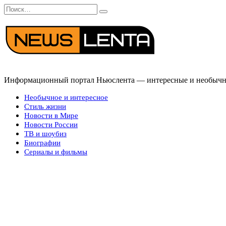
Перейти
Search
к
for:
содержанию
Информационный портал Ньюслента — интересные и необычные
Необычное и интересное
Стиль жизни
Новости в Мире
Новости России
ТВ и шоубиз
Биографии
Сериалы и фильмы