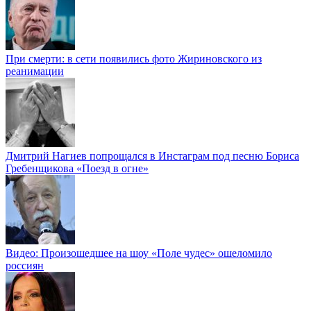
При смерти: в сети появились фото Жириновского из
реанимации
Дмитрий Нагиев попрощался в Инстаграм под песню Бориса
Гребенщикова «Поезд в огне»
Видео: Произошедшее на шоу «Поле чудес» ошеломило
россиян