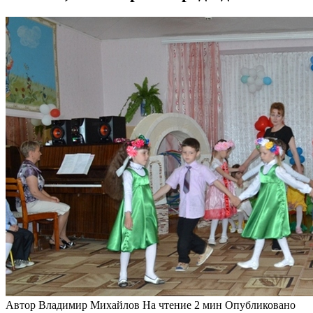
Автор
Владимир Михайлов
На чтение
2 мин
Опубликовано