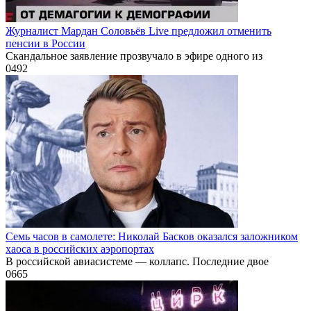
Журналист Мардан Соловьёв Live предложил отменить
пенсии в России
Скандальное заявление прозвучало в эфире одного из
0
492
Семь часов в самолете: Николай Басков оказался заложником
хаоса в российских аэропортах
В российской авиасистеме — коллапс. Последние двое
0
665