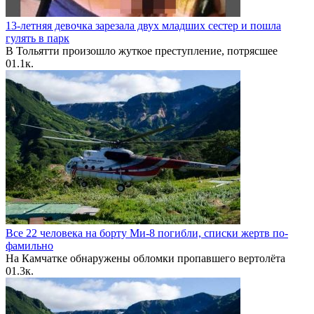
13-летняя девочка зарезала двух младших сестер и пошла
гулять в парк
В Тольятти произошло жуткое преступление, потрясшее
0
1.1к.
Все 22 человека на борту Ми-8 погибли, списки жертв по-
фамильно
На Камчатке обнаружены обломки пропавшего вертолёта
0
1.3к.