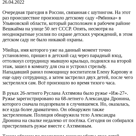
26.04.2022
Очередная трагедия в России, связанная с шутингом. На этот
раз происшествие произошло детскому саду «Рябинка» в
Ульяновской области, который расположен в рабочем районе
Вешкайма на улице 50 лет СССР. Опять, несмотря на
неоднократные усилия по охране детских учреждений, в этом
детском саду не было никакой охраны.
Убийца, имя которого уже на данный момент точно
установлено, пришел в детский сад через парадный вход,
оттолкнул сотрудницу мывшую крыльцо, поднялся на второй
этаж, зашел в комнату для сна и устроил стрельбу.
Нападавший ранил помощницу воспитателя Елену Карпову и
еще одну сотрудницу, а затем застрелил двух детей, после чего
застрелился сам. Всё произошло во время тихого часа.
В руках 26-летнего Руслана Ахтямова было ружье «Иж-27».
Ружье зарегистрировано на 68-летнего Александра Дронина,
которого сначала подозревали в случившемся. Но, оказалась,
все куда более драматично. Он обнаружен также
застреленным. Полиция обнаружила тело Александра
Дронина на свалке недалеко от посёлка. Сегодня он собирался
пристреливать ружье вместе с Ахтямовым.