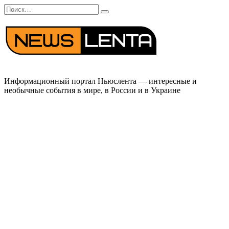
Перейти
Search
к
for:
содержанию
Информационный портал Ньюслента — интересные и
необычные события в мире, в России и в Украине