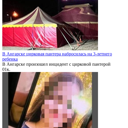
В Ангарске цирковая пантера набросилась на 3-летнего
ребенка
В Ангарске произошел инцидент с цирковой пантерой
0
1к.