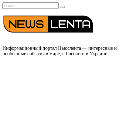
Перейти
Search
к
for:
содержанию
Информационный портал Ньюслента — интересные и
необычные события в мире, в России и в Украине