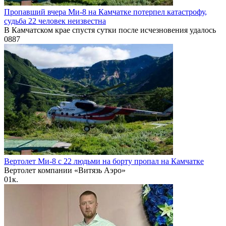
Пропавший вчера Ми-8 на Камчатке потерпел катастрофу,
судьба 22 человек неизвестна
В Камчатском крае спустя сутки после исчезновения удалось
0
887
Вертолет Ми-8 с 22 людьми на борту пропал на Камчатке
Вертолет компании «Витязь Аэро»
0
1к.