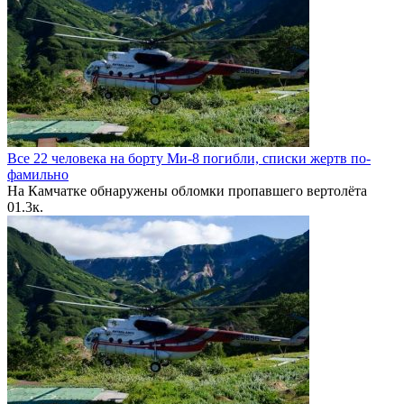
Все 22 человека на борту Ми-8 погибли, списки жертв по-
фамильно
На Камчатке обнаружены обломки пропавшего вертолёта
0
1.3к.