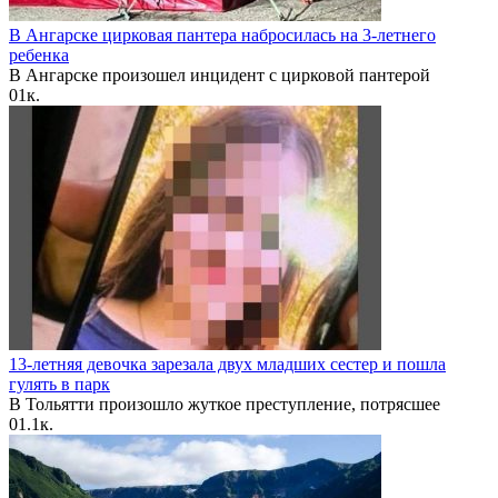
В Ангарске цирковая пантера набросилась на 3-летнего
ребенка
В Ангарске произошел инцидент с цирковой пантерой
0
1к.
13-летняя девочка зарезала двух младших сестер и пошла
гулять в парк
В Тольятти произошло жуткое преступление, потрясшее
0
1.1к.