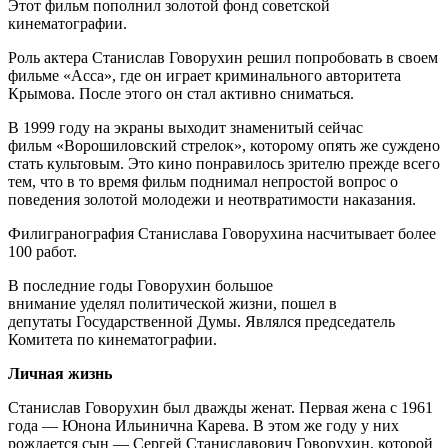
Этот фильм пополнил золотой фонд советской
кинематографии.
Роль актера Станислав Говорухин решил попробовать в своем
фильме «Асса», где он играет криминального авторитета
Крымова. После этого он стал активно сниматься.
В 1999 году на экраны выходит знаменитый сейчас
фильм «Ворошиловский стрелок», которому опять же суждено
стать культовым. Это кино понравилось зрителю прежде всего
тем, что в то время фильм поднимал непростой вопрос о
поведения золотой молодежи и неотвратимости наказания.
Филигранография Станислава Говорухина насчитывает более
100 работ.
В последние годы Говорухин большое
внимание уделял политической жизни, пошел в
депутаты Государственной Думы. Являлся председатель
Комитета по кинематографии.
Личная жизнь
Станислав Говорухин был дважды женат. Первая жена с 1961
года — Юнона Ильинична Карева. В этом же году у них
рождается сын — Сергей Станиславович Говорухин, которой