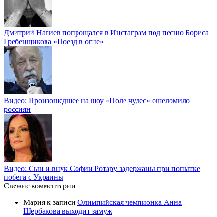
Дмитрий Нагиев попрощался в Инстаграм под песню Бориса
Гребенщикова «Поезд в огне»
Видео: Произошедшее на шоу «Поле чудес» ошеломило
россиян
Видео: Сын и внук Софии Ротару задержаны при попытке
побега с Украины
Свежие комментарии
Мария
к записи
Олимпийская чемпионка Анна
Щербакова выходит замуж