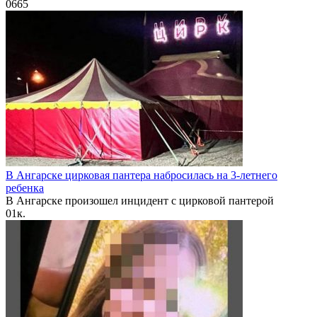
0
665
В Ангарске цирковая пантера набросилась на 3-летнего
ребенка
В Ангарске произошел инцидент с цирковой пантерой
0
1к.