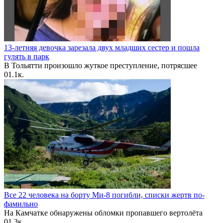
13-летняя девочка зарезала двух младших сестер и пошла
гулять в парк
В Тольятти произошло жуткое преступление, потрясшее
0
1.1к.
Все 22 человека на борту Ми-8 погибли, списки жертв по-
фамильно
На Камчатке обнаружены обломки пропавшего вертолёта
0
1.3к.