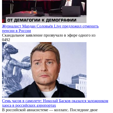
Журналист Мардан Соловьёв Live предложил отменить
пенсии в России
Скандальное заявление прозвучало в эфире одного из
0
492
Семь часов в самолете: Николай Басков оказался заложником
хаоса в российских аэропортах
В российской авиасистеме — коллапс. Последние двое