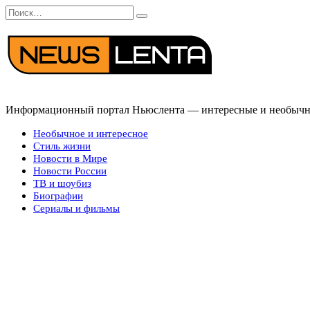
Перейти
Search
к
for:
содержанию
Информационный портал Ньюслента — интересные и необычные
Необычное и интересное
Стиль жизни
Новости в Мире
Новости России
ТВ и шоубиз
Биографии
Сериалы и фильмы