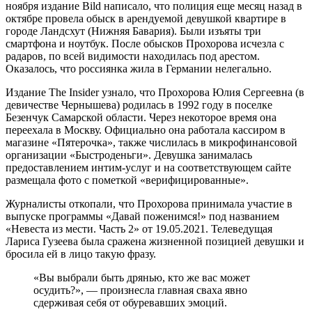
ноября издание Bild написало, что полиция еще месяц назад в
октябре провела обыск в арендуемой девушкой квартире в
городе Ландсхут (Нижняя Бавария). Были изъяты три
смартфона и ноутбук. После обысков Прохорова исчезла с
радаров, по всей видимости находилась под арестом.
Оказалось, что россиянка жила в Германии нелегально.
Издание The Insider узнало, что Прохорова Юлия Сергеевна (в
девичестве Чернышева) родилась в 1992 году в поселке
Безенчук Самарской области. Через некоторое время она
переехала в Москву. Официально она работала кассиром в
магазине «Пятерочка», также числилась в микрофинансовой
организации «Быстроденьги». Девушка занималась
предоставлением интим-услуг и на соответствующем сайте
размещала фото с пометкой «верифицированные».
Журналисты откопали, что Прохорова принимала участие в
выпуске программы «Давай поженимся!» под названием
«Невеста из мести. Часть 2» от 19.05.2021. Телеведущая
Лариса Гузеева была сражена жизненной позицией девушки и
бросила ей в лицо такую фразу.
«Вы выбрали быть дрянью, кто же вас может
осудить?», — произнесла главная сваха явно
сдерживая себя от обуревавших эмоций.