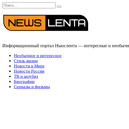
Перейти
Search
к
for:
содержанию
Информационный портал Ньюслента — интересные и необычные
Необычное и интересное
Стиль жизни
Новости в Мире
Новости России
ТВ и шоубиз
Биографии
Сериалы и фильмы