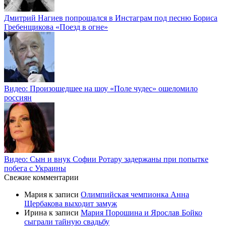
Дмитрий Нагиев попрощался в Инстаграм под песню Бориса
Гребенщикова «Поезд в огне»
Видео: Произошедшее на шоу «Поле чудес» ошеломило
россиян
Видео: Сын и внук Софии Ротару задержаны при попытке
побега с Украины
Свежие комментарии
Мария
к записи
Олимпийская чемпионка Анна
Щербакова выходит замуж
Ирина
к записи
Мария Порошина и Ярослав Бойко
сыграли тайную свадьбу