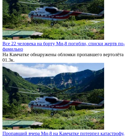
Все 22 человека на борту Ми-8 погибли, списки жертв по-
фамильно
На Камчатке обнаружены обломки пропавшего вертолёта
0
1.3к.
Пропавший вчера Ми-8 на Камчатке потерпел катастрофу,