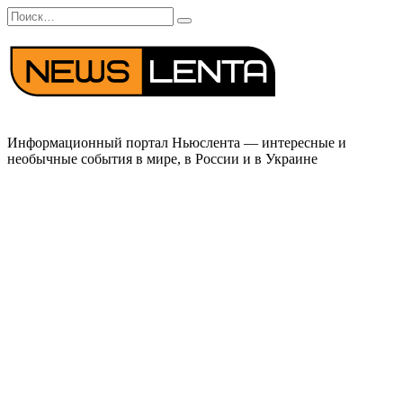
Перейти
Search
к
for:
содержанию
Информационный портал Ньюслента — интересные и
необычные события в мире, в России и в Украине