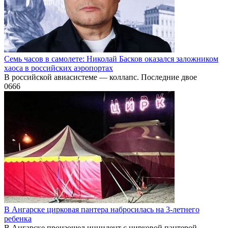
Семь часов в самолете: Николай Басков оказался заложником
хаоса в российских аэропортах
В российской авиасистеме — коллапс. Последние двое
0
666
В Ангарске цирковая пантера набросилась на 3-летнего
ребенка
В Ангарске произошел инцидент с цирковой пантерой