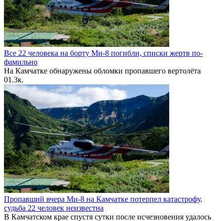
Все 22 человека на борту Ми-8 погибли, списки жертв по-
фамильно
На Камчатке обнаружены обломки пропавшего вертолёта
0
1.3к.
Пропавший вчера Ми-8 на Камчатке потерпел катастрофу,
судьба 22 человек неизвестна
В Камчатском крае спустя сутки после исчезновения удалось