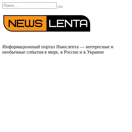
Перейти
Search
к
for:
содержанию
Информационный портал Ньюслента — интересные и
необычные события в мире, в России и в Украине