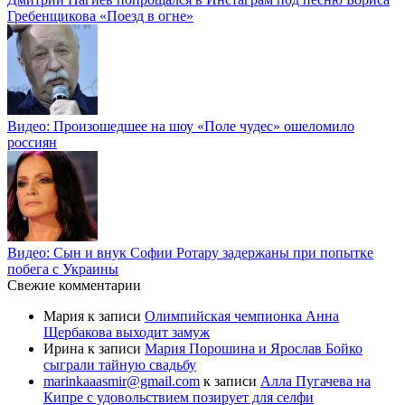
Гребенщикова «Поезд в огне»
Видео: Произошедшее на шоу «Поле чудес» ошеломило
россиян
Видео: Сын и внук Софии Ротару задержаны при попытке
побега с Украины
Свежие комментарии
Мария
к записи
Олимпийская чемпионка Анна
Щербакова выходит замуж
Ирина
к записи
Мария Порошина и Ярослав Бойко
сыграли тайную свадьбу
marinkaaasmir@gmail.com
к записи
Алла Пугачева на
Кипре с удовольствием позирует для селфи