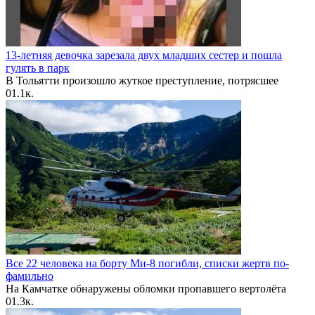
13-летняя девочка зарезала двух младших сестер и пошла
гулять в парк
В Тольятти произошло жуткое преступление, потрясшее
0
1.1к.
Все 22 человека на борту Ми-8 погибли, списки жертв по-
фамильно
На Камчатке обнаружены обломки пропавшего вертолёта
0
1.3к.