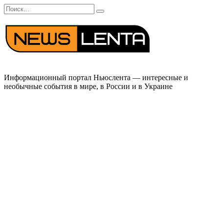
Перейти
Search
к
for:
содержанию
Информационный портал Ньюслента — интересные и
необычные события в мире, в России и в Украине