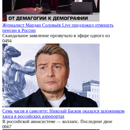
Журналист Мардан Соловьёв Live предложил отменить
пенсии в России
Скандальное заявление прозвучало в эфире одного из
0
494
Семь часов в самолете: Николай Басков оказался заложником
хаоса в российских аэропортах
В российской авиасистеме — коллапс. Последние двое
0
667