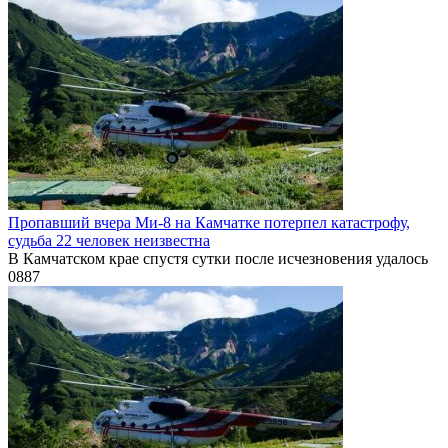
Пропавший вчера Ми-8 на Камчатке потерпел катастрофу,
судьба 22 человек неизвестна
В Камчатском крае спустя сутки после исчезновения удалось
0
887