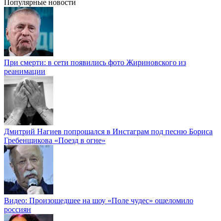
Популярные новости
При смерти: в сети появились фото Жириновского из
реанимации
Дмитрий Нагиев попрощался в Инстаграм под песню Бориса
Гребенщикова «Поезд в огне»
Видео: Произошедшее на шоу «Поле чудес» ошеломило
россиян