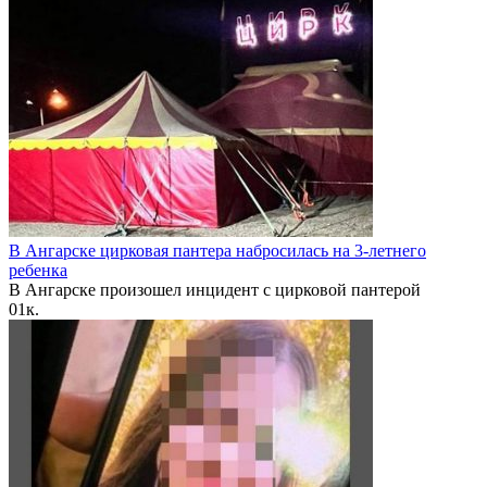
В Ангарске цирковая пантера набросилась на 3-летнего
ребенка
В Ангарске произошел инцидент с цирковой пантерой
0
1к.