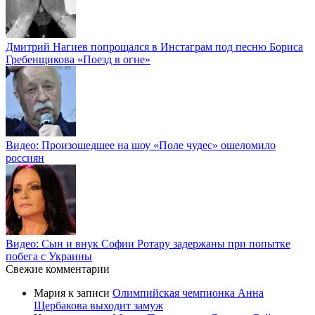
Дмитрий Нагиев попрощался в Инстаграм под песню Бориса
Гребенщикова «Поезд в огне»
Видео: Произошедшее на шоу «Поле чудес» ошеломило
россиян
Видео: Сын и внук Софии Ротару задержаны при попытке
побега с Украины
Свежие комментарии
Мария
к записи
Олимпийская чемпионка Анна
Щербакова выходит замуж