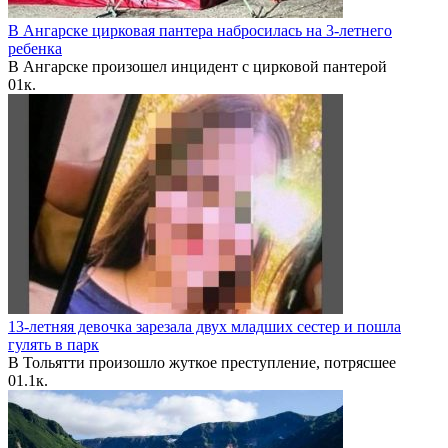
В Ангарске цирковая пантера набросилась на 3-летнего
ребенка
В Ангарске произошел инцидент с цирковой пантерой
0
1к.
13-летняя девочка зарезала двух младших сестер и пошла
гулять в парк
В Тольятти произошло жуткое преступление, потрясшее
0
1.1к.