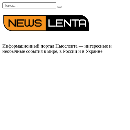
Перейти
Search
к
for:
содержанию
Информационный портал Ньюслента — интересные и
необычные события в мире, в России и в Украине