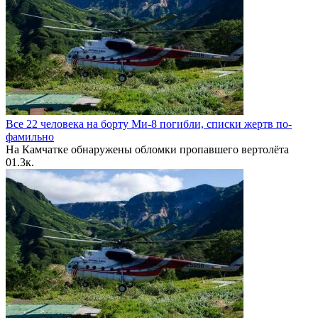
Все 22 человека на борту Ми-8 погибли, списки жертв по-
фамильно
На Камчатке обнаружены обломки пропавшего вертолёта
0
1.3к.