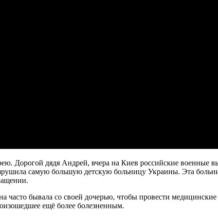
ею. Дорогой дядя Андрей, вчера на Киев российские военные вып
азрушила самую большую детскую больницу Украины. Эта больница
ращении.
на часто бывала со своей дочерью, чтобы провести медицинские 
произошедшее ещё более болезненным.