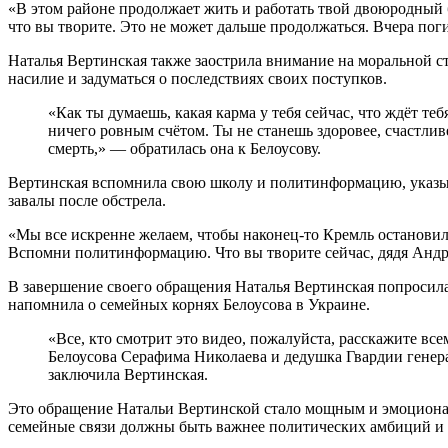
«В этом районе продолжает жить и работать твой двоюродный бр
что вы творите. Это не может дальше продолжаться. Вчера погиб
Наталья Вертинская также заострила внимание на моральной ст
насилие и задуматься о последствиях своих поступков.
«Как ты думаешь, какая карма у тебя сейчас, что ждёт теб
ничего ровным счётом. Ты не станешь здоровее, счастливе
смерть,» — обратилась она к Белоусову.
Вертинская вспомнила свою школу и политинформацию, указывая,
завалы после обстрела.
«Мы все искренне желаем, чтобы наконец-то Кремль остановил 
Вспомни политинформацию. Что вы творите сейчас, дядя Андр
В завершение своего обращения Наталья Вертинская попросила 
напомнила о семейных корнях Белоусова в Украине.
«Все, кто смотрит это видео, пожалуйста, расскажите в
Белоусова Серафима Николаева и дедушка Гвардии генера
заключила Вертинская.
Это обращение Натальи Вертинской стало мощным и эмоциона
семейные связи должны быть важнее политических амбиций и