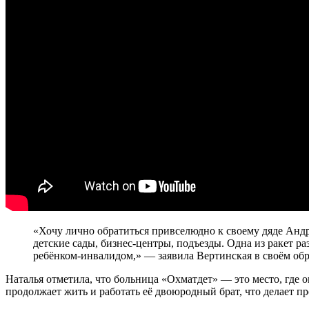
«Хочу лично обратиться привселюдно к своему дяде Андр
детские сады, бизнес-центры, подъезды. Одна из ракет р
ребёнком-инвалидом,» — заявила Вертинская в своём об
Наталья отметила, что больница «Охматдет» — это место, где о
продолжает жить и работать её двоюродный брат, что делает 