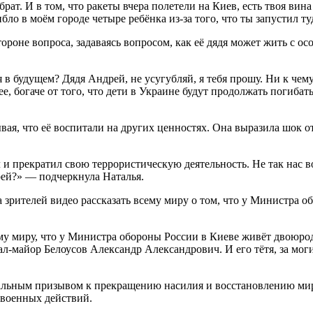
ат. И в том, что ракеты вчера полетели на Киев, есть твоя вина
ло в моём городе четыре ребёнка из-за того, что ты запустил ту
ороне вопроса, задаваясь вопросом, как её дядя может жить с ос
я в будущем? Дядя Андрей, не усугубляй, я тебя прошу. Ни к чем
е, богаче от того, что дети в Украине будут продолжать погиба
 что её воспитали на других ценностях. Она выразила шок от то
и прекратил свою террористическую деятельность. Не так нас в
ей?» — подчеркнула Наталья.
зрителей видео рассказать всему миру о том, что у Министра о
сему миру, что у Министра обороны России в Киеве живёт двоюр
л-майор Белоусов Александр Александрович. И его тётя, за мо
льным призывом к прекращению насилия и восстановлению мира
 военных действий.