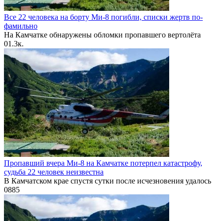
Все 22 человека на борту Ми-8 погибли, списки жертв по-
фамильно
На Камчатке обнаружены обломки пропавшего вертолёта
0
1.3к.
Пропавший вчера Ми-8 на Камчатке потерпел катастрофу,
судьба 22 человек неизвестна
В Камчатском крае спустя сутки после исчезновения удалось
0
885