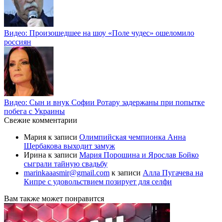
Видео: Произошедшее на шоу «Поле чудес» ошеломило
россиян
Видео: Сын и внук Софии Ротару задержаны при попытке
побега с Украины
Свежие комментарии
Мария
к записи
Олимпийская чемпионка Анна
Щербакова выходит замуж
Ирина
к записи
Мария Порошина и Ярослав Бойко
сыграли тайную свадьбу
marinkaaasmir@gmail.com
к записи
Алла Пугачева на
Кипре с удовольствием позирует для селфи
Вам также может понравится