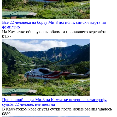
Все 22 человека на борту Ми-8 погибли, списки жертв по-
фамильно
На Камчатке обнаружены обломки пропавшего вертолёта
0
1.3к.
Пропавший вчера Ми-8 на Камчатке потерпел катастрофу,
судьба 22 человек неизвестна
В Камчатском крае спустя сутки после исчезновения удалось
0
889