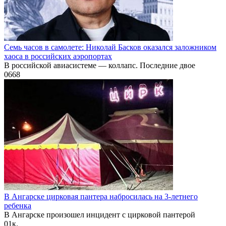
Семь часов в самолете: Николай Басков оказался заложником
хаоса в российских аэропортах
В российской авиасистеме — коллапс. Последние двое
0
668
В Ангарске цирковая пантера набросилась на 3-летнего
ребенка
В Ангарске произошел инцидент с цирковой пантерой
0
1к.