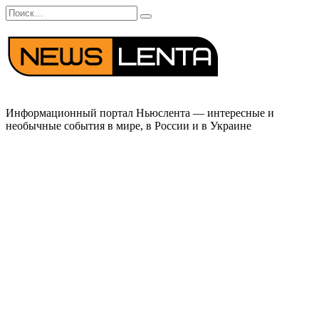
Перейти
Search
к
for:
содержанию
Информационный портал Ньюслента — интересные и
необычные события в мире, в России и в Украине