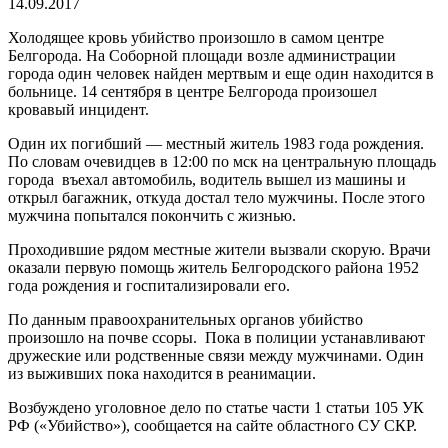
14.09.2017
Холодящее кровь убийство произошло в самом центре
Белгорода. На Соборной площади возле администрации
города один человек найден мертвым и еще один находится в
больнице. 14 сентября в центре Белгорода произошел
кровавый инцидент.
Один их погибший — местный житель 1983 года рождения.
По словам очевидцев в 12:00 по мск на центральную площадь
города въехал автомобиль, водитель вышел из машины и
открыл багажник, откуда достал тело мужчины. После этого
мужчина попытался покончить с жизнью.
Проходившие рядом местные жители вызвали скорую. Врачи
оказали первую помощь житель Белгородского района 1952
года рождения и госпитализировали его.
По данным правоохранительных органов убийство
произошло на почве ссоры. Пока в полиции устанавливают
дружеские или родственные связи между мужчинами. Один
из выживших пока находится в реанимации.
Возбуждено уголовное дело по статье части 1 статьи 105 УК
РФ («Убийство»), сообщается на сайте областного СУ СКР.