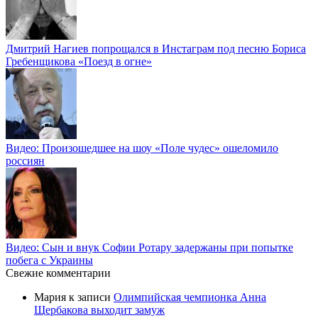
Дмитрий Нагиев попрощался в Инстаграм под песню Бориса
Гребенщикова «Поезд в огне»
Видео: Произошедшее на шоу «Поле чудес» ошеломило
россиян
Видео: Сын и внук Софии Ротару задержаны при попытке
побега с Украины
Свежие комментарии
Мария
к записи
Олимпийская чемпионка Анна
Щербакова выходит замуж