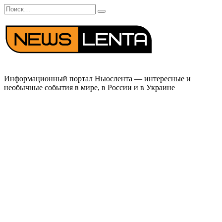
Перейти
Search
к
for:
содержанию
Информационный портал Ньюслента — интересные и
необычные события в мире, в России и в Украине