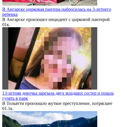
В Ангарске цирковая пантера набросилась на 3-летнего
ребенка
В Ангарске произошел инцидент с цирковой пантерой
0
1к.
13-летняя девочка зарезала двух младших сестер и пошла
гулять в парк
В Тольятти произошло жуткое преступление, потрясшее
0
1.1к.