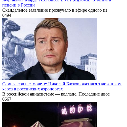
пенсии в России
Скандальное заявление прозвучало в эфире одного из
0
494
Семь часов в самолете: Николай Басков оказался заложником
хаоса в российских аэропортах
В российской авиасистеме — коллапс. Последние двое
0
667