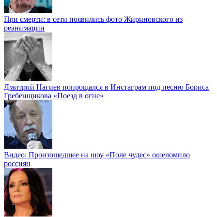
При смерти: в сети появились фото Жириновского из
реанимации
Дмитрий Нагиев попрощался в Инстаграм под песню Бориса
Гребенщикова «Поезд в огне»
Видео: Произошедшее на шоу «Поле чудес» ошеломило
россиян