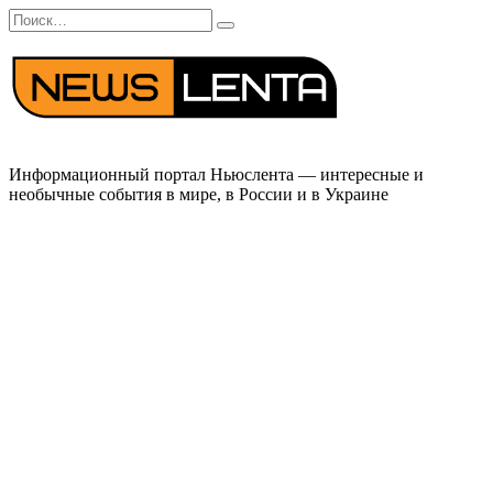
Перейти
Search
к
for:
содержанию
Информационный портал Ньюслента — интересные и
необычные события в мире, в России и в Украине