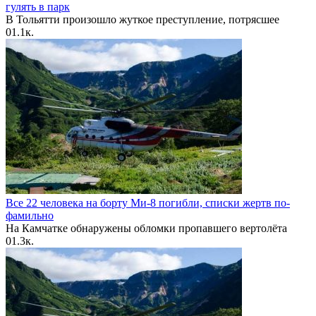
гулять в парк
В Тольятти произошло жуткое преступление, потрясшее
0
1.1к.
Все 22 человека на борту Ми-8 погибли, списки жертв по-
фамильно
На Камчатке обнаружены обломки пропавшего вертолёта
0
1.3к.